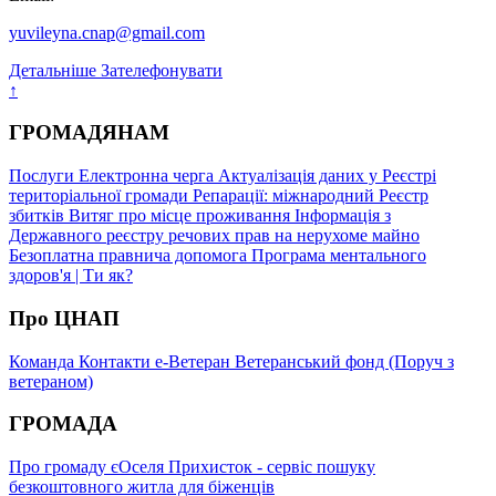
yuvileyna.cnap@gmail.com
Детальніше
Зателефонувати
↑
ГРОМАДЯНАМ
Послуги
Електронна черга
Актуалізація даних у Реєстрі
територіальної громади
Репарації: міжнародний Реєстр
збитків
Витяг про місце проживання
Інформація з
Державного реєстру речових прав на нерухоме майно
Безоплатна правнича допомога
Програма ментального
здоров'я | Ти як?
Про ЦНАП
Команда
Контакти
е-Ветеран
Ветеранський фонд (Поруч з
ветераном)
ГРОМАДА
Про громаду
єОселя
Прихисток - сервіс пошуку
безкоштовного житла для біженців