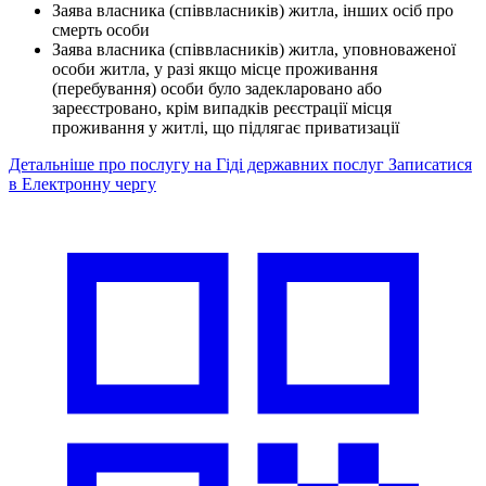
Заява власника (співвласників) житла, інших осіб про
смерть особи
Заява власника (співвласників) житла, уповноваженої
особи житла, у разі якщо місце проживання
(перебування) особи було задекларовано або
зареєстровано, крім випадків реєстрації місця
проживання у житлі, що підлягає приватизації
Детальніше про послугу на Гіді державних послуг
Записатися
в Електронну чергу