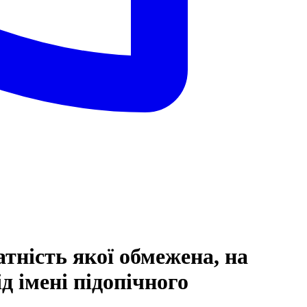
атність якої обмежена, на
 імені підопічного