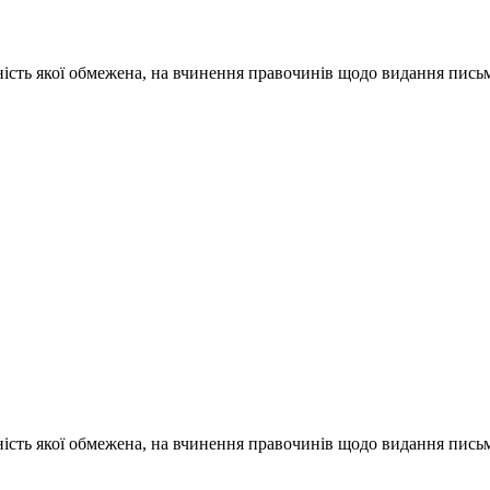
ність якої обмежена, на вчинення правочинів щодо видання письм
ність якої обмежена, на вчинення правочинів щодо видання письм